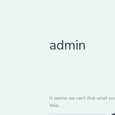
Skip
Search
to
for:
content
admin
It seems we can’t find what you
help.